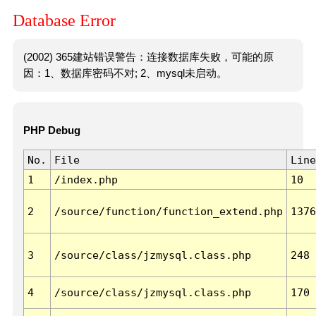
Database Error
(2002) 365建站错误警告：连接数据库失败，可能的原
因：1、数据库密码不对; 2、mysql未启动。
PHP Debug
No.
File
Line
1
/index.php
10
2
/source/function/function_extend.php
1376
3
/source/class/jzmysql.class.php
248
4
/source/class/jzmysql.class.php
170